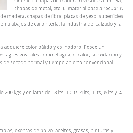
sintético, chapas de madera revestidas con tela,
chapas de metal, etc. El material base a recubrir,
e madera, chapas de fibra, placas de yeso, superficies
n trabajos de carpintería, la industria del calzado y la
 adquiere color pálido y es inodoro. Posee un
 agresivos tales como el agua, el calor, la oxidación y
s de secado normal y tiempo abierto convencional.
0 kgs y en latas de 18 lts, 10 lts, 4 lts, 1 lts, ½ lts y ¼
mpias, exentas de polvo, aceites, grasas, pinturas y