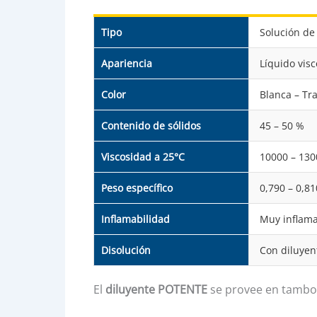
Tipo
Solución de 
Apariencia
Líquido vis
Color
Blanca – Tr
Contenido de sólidos
45 – 50 %
Viscosidad a 25°C
10000 – 130
Peso específico
0,790 – 0,81
Inflamabilidad
Muy inflama
Disolución
Con diluye
El
diluyente POTENTE
se provee en tambores