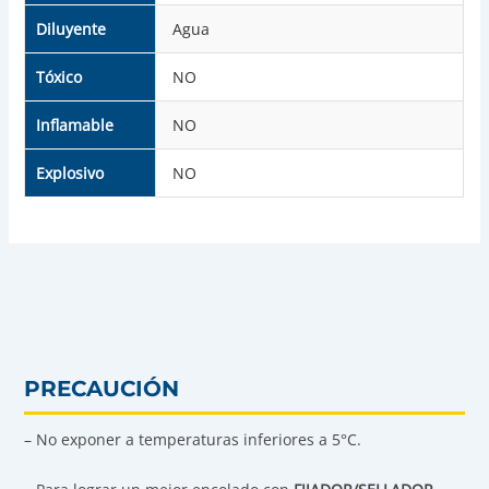
Diluyente
Agua
Tóxico
NO
Inflamable
NO
Explosivo
NO
PRECAUCIÓN
– No exponer a temperaturas inferiores a 5°C.