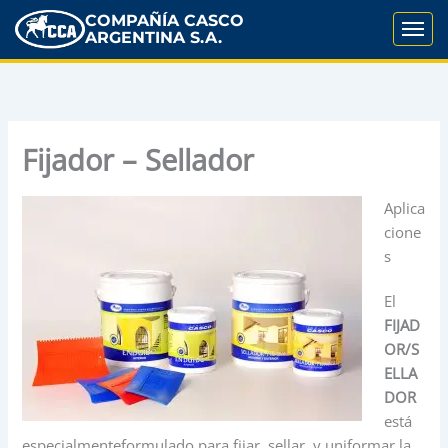
COMPAÑÍA CASCO
ARGENTINA S.A.
Fijador – Sellador
Aplica
cione
s
El
FIJAD
OR/S
ELLA
DOR
está
especialmenteformulado para fijar, sellar, y uniformar la