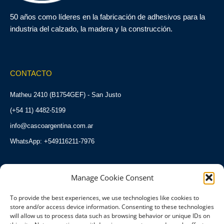
50 años como líderes en la fabricación de adhesivos para la
industria del calzado, la madera y la construcción.
CONTACTO
Matheu 2410 (B1754GEF) - San Justo
(+54 11) 4482-5199
info@cascoargentina.com.ar
WhatsApp: +549116211-7976
Manage Cookie Consent
HORARIOS
To provide the best experiences, we use technologies like cookies to
Lunes a Viernes:
store and/or access device information. Consenting to these technologies
08:00 a 17:00 hs.
will allow us to process data such as browsing behavior or unique IDs on