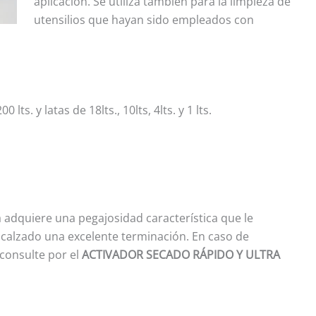
aplicación. Se utiliza también para la limpieza de
utensilios que hayan sido empleados con
ts. y latas de 18lts., 10lts, 4lts. y 1 lts.
a adquiere una pegajosidad característica que le
 calzado una excelente terminación. En caso de
 consulte por el
ACTIVADOR SECADO RÁPIDO Y ULTRA