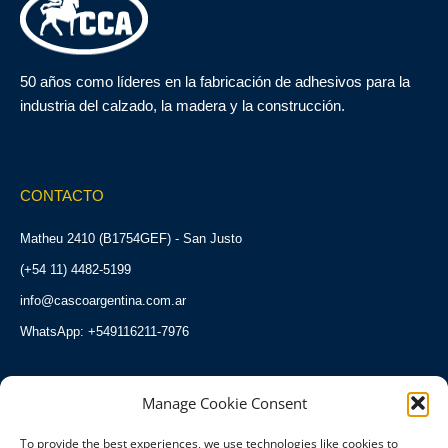
50 años como líderes en la fabricación de adhesivos para la
industria del calzado, la madera y la construcción.
CONTACTO
Matheu 2410 (B1754GEF) - San Justo
(+54 11) 4482-5199
info@cascoargentina.com.ar
WhatsApp: +549116211-7976
Manage Cookie Consent
HORARIOS
To provide the best experiences, we use technologies like cookies to
Lunes a Viernes: