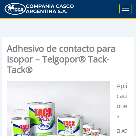
COMPAÑÍA CASCO
ARGENTINA S.A.
Adhesivo de contacto para
Isopor – Telgopor® Tack-
Tack®
Apli
caci
one
s
El
AD